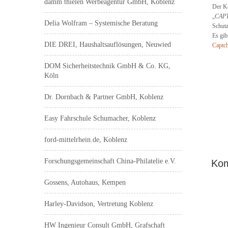
damm thielen Werbeagentur GmbH, Koblenz
Der Ko
„
CAP
Delia Wolfram – Systemische Beratung
Schutz
Es gib
DIE DREI, Haushaltsauflösungen, Neuwied
Captch
DOM Sicherheitstechnik GmbH & Co. KG,
Köln
Dr. Dornbach & Partner GmbH, Koblenz
Easy Fahrschule Schumacher, Koblenz
ford-mittelrhein.de, Koblenz
Forschungsgemeinschaft China-Philatelie e.V.
Ko
Pos
Gossens, Autohaus, Kempen
Harley-Davidson, Vertretung Koblenz
HW Ingenieur Consult GmbH, Grafschaft