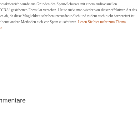
ntaktbereich wurde aus Gründen des Spam-Schutzes mit einem audiovisuellen
TCHA
“ gesicherten Formular versehen. Heute rückt man wieder von dieser effektiven Art des
es ab, da diese Möglichkeit sehr benutzerunfreundlich und zudem auch nicht barrierefrei ist.
t heute andere Methoden sich vor Spam zu schützen.
Lesen Sie hier mehr zum Thema
a.
mmentare
t navigation