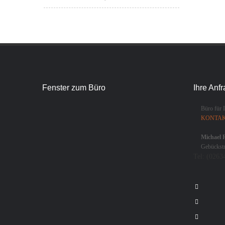
Fenster zum Büro
Ihre Anf
Büro für 
KONTA
Michael 
Gebückstr
Tel:
(0263