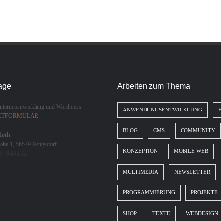
rage
Arbeiten zum Thema
Internetentwicklung und Wordpress
ANWENDUNGSENTWICKLUNG
KTFORMULAR
BLOG
CMS
COMMUNITY
Roth
aße 1, 56579 Rengsdorf
KONZEPTION
MOBILE WEB
4) 940432
MULTIMEDIA
NEWSLETTER
PROGRAMMIERUNG
PROJEKTE
SHOP
TEXTE
WEBDESIGN