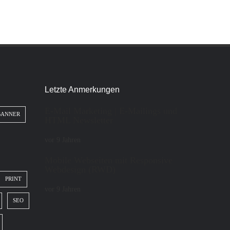
Letzte Anmerkungen
E-Mail Marketing | E-Mailings und
BANNER
HTML Newsletter
vor 9 Jahren
Mobile Webseiten mit Responsive
Webdesign (RWD)
PRINT
vor 9 Jahren
SEO