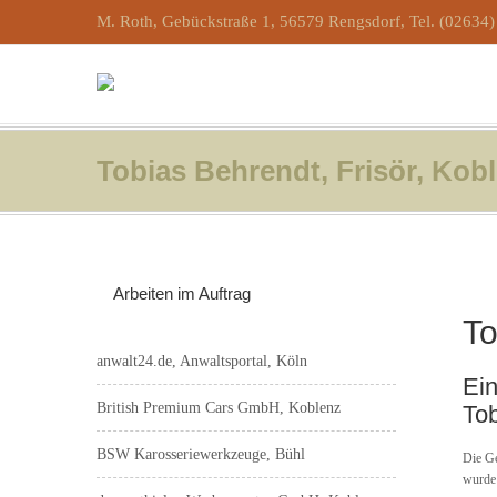
M. Roth, Gebückstraße 1, 56579 Rengsdorf, Tel. (02634
Tobias Behrendt, Frisör, Ko
Arbeiten im Auftrag
To
anwalt24.de, Anwaltsportal, Köln
Ein
British Premium Cars GmbH, Koblenz
Tob
BSW Karosseriewerkzeuge, Bühl
Die Ge
wurde 