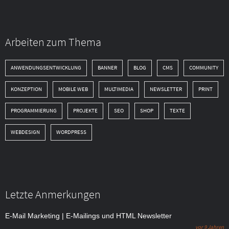
Arbeiten zum Thema
ANWENDUNGSENTWICKLUNG
BANNER
BLOG
CMS
COMMUNITY
KONZEPTION
MOBILE WEB
MULTIMEDIA
NEWSLETTER
PRINT
PROGRAMMIERUNG
PROJEKTE
SEO
SHOP
TEXTE
WEBDESIGN
WORDPRESS
Letzte Anmerkungen
E-Mail Marketing | E-Mailings und HTML Newsletter
vor 9 Jahren