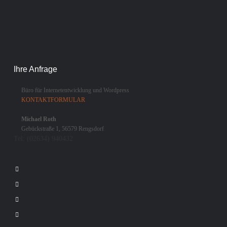
Ihre Anfrage
Büro für Internetentwicklung und Wordpress
KONTAKTFORMULAR
Michael Roth
Gebückstraße 1, 56579 Rengsdorf
Tel:
(02634) 940432