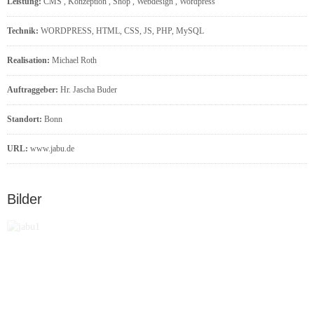
Leistung:
CMS
,
Konzeption
,
Shop
,
Webdesign
,
Wordpress
Technik:
WORDPRESS, HTML, CSS, JS, PHP, MySQL
Realisation:
Michael Roth
Auftraggeber:
Hr. Jascha Buder
Standort:
Bonn
URL:
www.jabu.de
Bilder