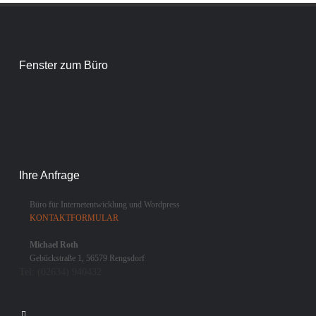
Fenster zum Büro
Ihre Anfrage
Büro für Internetentwicklung und Wordpress
KONTAKTFORMULAR
Michael Roth
Gebückstraße 1, 56579 Rengsdorf
Tel:
(02634) 940432