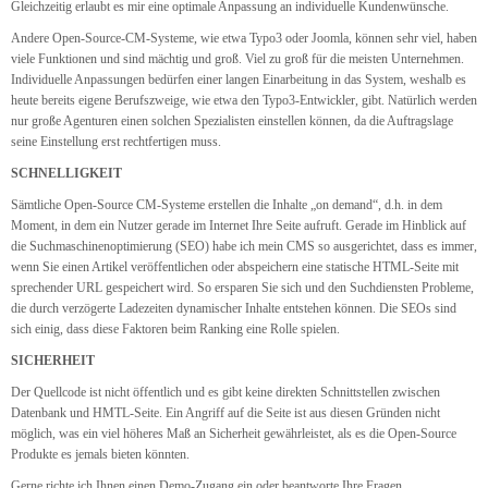
Gleichzeitig erlaubt es mir eine optimale Anpassung an individuelle Kundenwünsche.
Andere Open-Source-CM-Systeme, wie etwa Typo3 oder Joomla, können sehr viel, haben
viele Funktionen und sind mächtig und groß. Viel zu groß für die meisten Unternehmen.
Individuelle Anpassungen bedürfen einer langen Einarbeitung in das System, weshalb es
heute bereits eigene Berufszweige, wie etwa den Typo3-Entwickler, gibt. Natürlich werden
nur große Agenturen einen solchen Spezialisten einstellen können, da die Auftragslage
seine Einstellung erst rechtfertigen muss.
SCHNELLIGKEIT
Sämtliche Open-Source CM-Systeme erstellen die Inhalte „on demand“, d.h. in dem
Moment, in dem ein Nutzer gerade im Internet Ihre Seite aufruft. Gerade im Hinblick auf
die Suchmaschinenoptimierung (SEO) habe ich mein CMS so ausgerichtet, dass es immer,
wenn Sie einen Artikel veröffentlichen oder abspeichern eine statische HTML-Seite mit
sprechender URL gespeichert wird. So ersparen Sie sich und den Suchdiensten Probleme,
die durch verzögerte Ladezeiten dynamischer Inhalte entstehen können. Die SEOs sind
sich einig, dass diese Faktoren beim Ranking eine Rolle spielen.
SICHERHEIT
Der Quellcode ist nicht öffentlich und es gibt keine direkten Schnittstellen zwischen
Datenbank und HMTL-Seite. Ein Angriff auf die Seite ist aus diesen Gründen nicht
möglich, was ein viel höheres Maß an Sicherheit gewährleistet, als es die Open-Source
Produkte es jemals bieten könnten.
Gerne richte ich Ihnen einen Demo-Zugang ein oder beantworte Ihre Fragen.